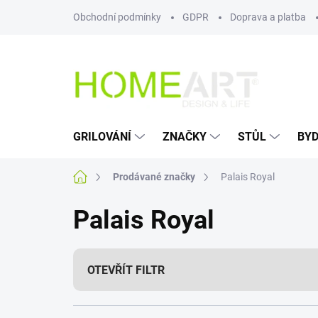
Přejít
Obchodní podmínky
GDPR
Doprava a platba
na
obsah
GRILOVÁNÍ
ZNAČKY
STŮL
BYD
Domů
Prodávané značky
Palais Royal
Palais Royal
OTEVŘÍT FILTR