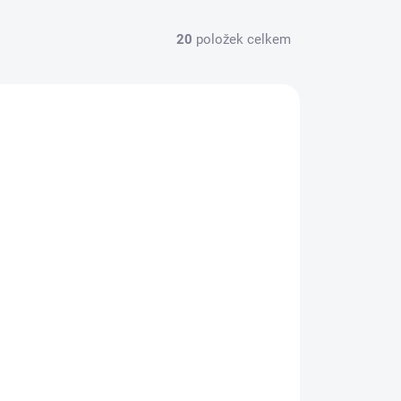
20
položek celkem
L_1037002
SKLADEM
(6 KS)
Sada 2 šálků na čaj FESTA