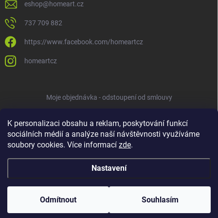
eshop
@
homeart.cz
737 709 882
https://www.facebook.com/homeartcz
homeartcz
Moje objednávka - odstoupení od smlouvy
K personalizaci obsahu a reklam, poskytování funkcí
sociálních médií a analýze naší návštěvnosti využíváme
soubory cookies. Více informací
zde
.
Nastavení
Copyright 2026
HOMEART
. Všechna práva vyhrazena.
Upravit nastavení
cookies
Odmítnout
Souhlasím
Vytvořil Shoptet
ve spolupráci s