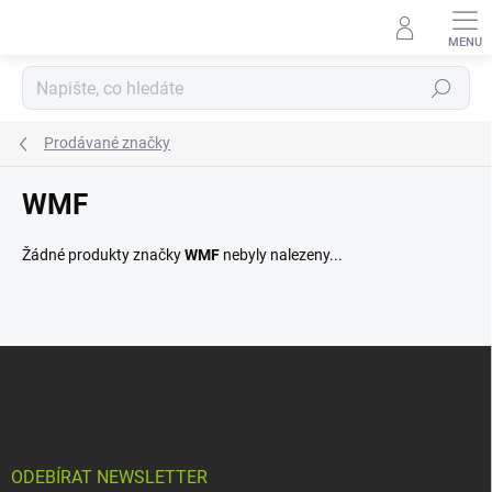
Přejít
na
obsah
Hledat
Prodávané značky
WMF
Žádné produkty značky
WMF
nebyly nalezeny...
Z
á
p
a
t
í
ODEBÍRAT NEWSLETTER