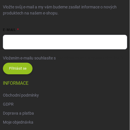
Vložte svůj e-mail a my vám budeme zasílat informace o nových
produktech na našem e-shopu.
E-MAIL
Vložením e-mailu souhlasíte s
podmínkami ochrany osobních údajů
Přihlásit se
INFORMACE
Obchodní podmínky
GDPR
Doprava a platba
Moje objednávka